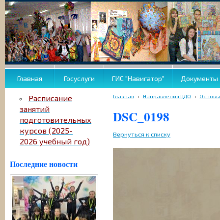
Главная
Госуслуги
ГИС "Навигатор"
Документы
Главная
›
Направления ЦДО
›
Основы
Расписание
занятий
DSC_0198
подготовительных
курсов (2025-
Вернуться к списку
2026 учебный год)
Последние новости