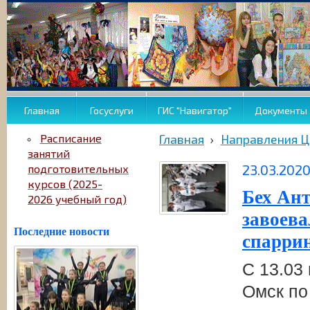
Главная
Госуслуги
ГИС "Навигатор"
Документы
Расписание
Главная
›
Направления 
занятий
23.03.202
подготовительных
курсов (2025-
Бех Ант
2026 учебный год)
завоева
Последние новости
спаррин
С 13.03 
Омск по