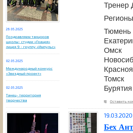
Тренер 
Регионы
26.05.2025
Тюмень
Поздравляем танцоров
Екатери
школы- студии «Грация»
лицея 9 - группу «Импульс»
Омск
Новосиб
02.05.2025
Красноя
Международный конкурс
«Звездный проект»
Томск
Бурятия
02.05.2025
Танец- территория
творчества
Оставить к
19.03.2020
Бех Ант