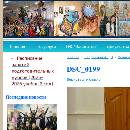
Главная
Госуслуги
ГИС "Навигатор"
Документы
Главная
›
Направления ЦДО
›
Основы
Расписание
занятий
DSC_0199
подготовительных
курсов (2025-
Вернуться к списку
2026 учебный год)
Последние новости