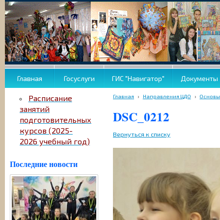
Главная
Госуслуги
ГИС "Навигатор"
Документы
Главная
›
Направления ЦДО
›
Основы
Расписание
занятий
DSC_0212
подготовительных
курсов (2025-
Вернуться к списку
2026 учебный год)
Последние новости