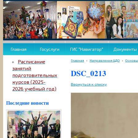
Главная
Госуслуги
ГИС "Навигатор"
Документы
Главная
›
Направления ЦДО
›
Основы
Расписание
занятий
DSC_0213
подготовительных
курсов (2025-
Вернуться к списку
2026 учебный год)
Последние новости