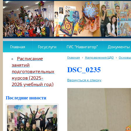
Главная
Госуслуги
ГИС "Навигатор"
Документы
Главная
›
Направления ЦДО
›
Основы
Расписание
занятий
DSC_0235
подготовительных
курсов (2025-
Вернуться к списку
2026 учебный год)
Последние новости