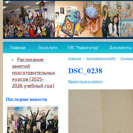
Главная
Госуслуги
ГИС "Навигатор"
Документы
Главная
›
Направления ЦДО
›
Основы
Расписание
занятий
DSC_0238
подготовительных
курсов (2025-
Вернуться к списку
2026 учебный год)
Последние новости