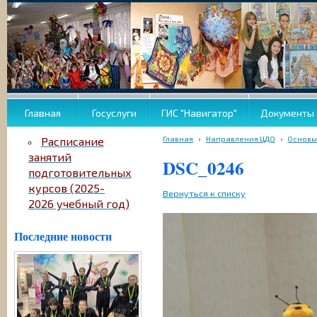
Главная
Госуслуги
ГИС "Навигатор"
Документы
Главная
›
Направления ЦДО
›
Основы
Расписание
занятий
DSC_0246
подготовительных
курсов (2025-
Вернуться к списку
2026 учебный год)
Последние новости