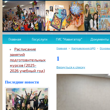
Главная
Госуслуги
ГИС "Навигатор"
Документы
Главная
›
Направления ЦДО
›
Основы
Расписание
занятий
1
подготовительных
курсов (2025-
Вернуться к списку
2026 учебный год)
Последние новости