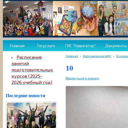
Главная
Госуслуги
ГИС "Навигатор"
Документы
Главная
›
Направления ЦДО
›
Основы
Расписание
занятий
10
подготовительных
курсов (2025-
Вернуться к списку
2026 учебный год)
Последние новости