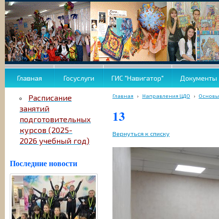
Главная
Госуслуги
ГИС "Навигатор"
Документы
Главная
›
Направления ЦДО
›
Основы
Расписание
занятий
13
подготовительных
курсов (2025-
Вернуться к списку
2026 учебный год)
Последние новости