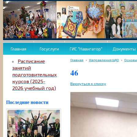
Главная
Госуслуги
ГИС "Навигатор"
Документы
Главная
›
Направления ЦДО
›
Основы
Расписание
занятий
46
подготовительных
курсов (2025-
Вернуться к списку
2026 учебный год)
Последние новости