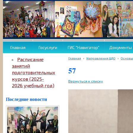
Главная
Госуслуги
ГИС "Навигатор"
Документы
Главная
›
Направления ЦДО
›
Основы
Расписание
занятий
57
подготовительных
курсов (2025-
Вернуться к списку
2026 учебный год)
Последние новости