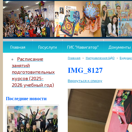
Главная
Госуслуги
ГИС "Навигатор"
Документы
Главная
›
Направления ЦДО
›
Будущи
Расписание
занятий
IMG_8127
подготовительных
курсов (2025-
Вернуться к списку
2026 учебный год)
Последние новости