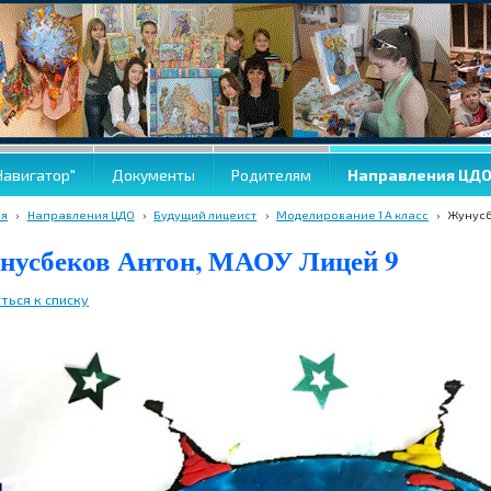
Навигатор"
Документы
Родителям
Направления ЦД
ая
›
Направления ЦДО
›
Будущий лицеист
›
Моделирование 1 А класс
›
Жунусб
нусбеков Антон, МАОУ Лицей 9
ться к списку