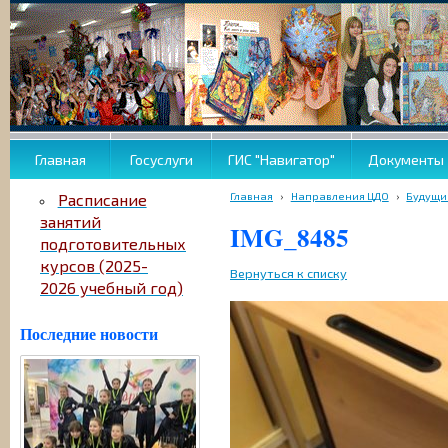
Главная
Госуслуги
ГИС "Навигатор"
Документы
Главная
›
Направления ЦДО
›
Будущи
Расписание
занятий
IMG_8485
подготовительных
курсов (2025-
Вернуться к списку
2026 учебный год)
Последние новости