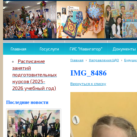
Главная
Госуслуги
ГИС "Навигатор"
Документы
Главная
›
Направления ЦДО
›
Будущи
Расписание
занятий
IMG_8486
подготовительных
курсов (2025-
Вернуться к списку
2026 учебный год)
Последние новости