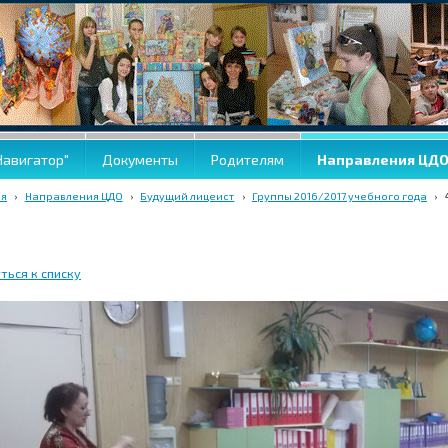
Навигатор"
Документы
Родителям
Направления ЦД
ая
›
Направления ЦДО
›
Будущий лицеист
›
Группы 2016/2017 учебного года
›
ться к списку