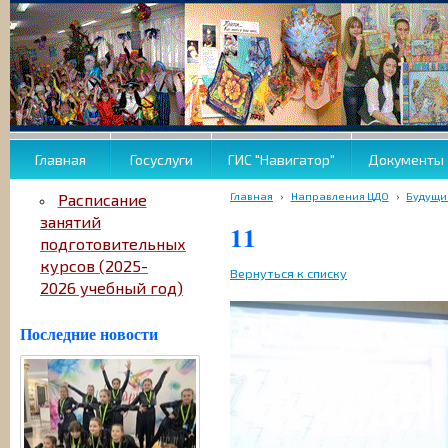
Главная
Госуслуги
ГИС "Навигатор"
Документы
Главная
›
Направления ЦДО
›
Будущи
Расписание
занятий
11
подготовительных
курсов (2025-
Вернуться к списку
2026 учебный год)
Последние новости