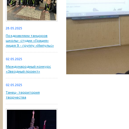
26.05.2025
Поздравляем танцоров
школы- студии «Грация»
лицея 9 - группу «Импульс»
02.05.2025
Международный конкурс
«Звездный проект»
02.05.2025
Танец- территория
творчества