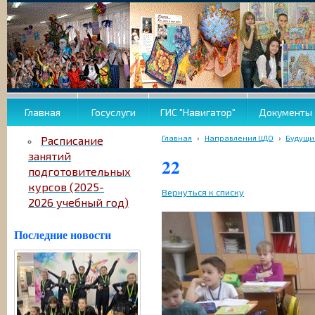
Главная
Госуслуги
ГИС "Навигатор"
Документы
Главная
›
Направления ЦДО
›
Будущи
Расписание
занятий
22
подготовительных
курсов (2025-
Вернуться к списку
2026 учебный год)
Последние новости