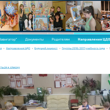
Навигатор"
Документы
Родителям
Направления ЦД
ая
›
Направления ЦДО
›
Будущий лицеист
›
Группы 2016/2017 учебного года
›
ться к списку