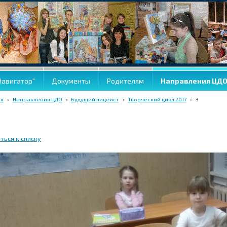
Навигатор"
Документы
Родителям
Направления ЦД
ая
›
Направления ЦДО
›
Будущий лицеист
›
Творческий цикл 2017
›
3
ться к списку