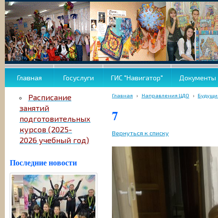
Главная
Госуслуги
ГИС "Навигатор"
Документы
Главная
›
Направления ЦДО
›
Будущи
Расписание
занятий
7
подготовительных
курсов (2025-
Вернуться к списку
2026 учебный год)
Последние новости