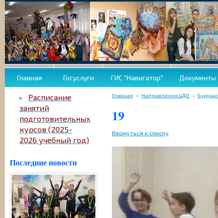
Главная
Госуслуги
ГИС "Навигатор"
Документы
Главная
›
Направления ЦДО
›
Будущи
Расписание
занятий
19
подготовительных
курсов (2025-
Вернуться к списку
2026 учебный год)
Последние новости