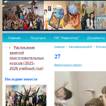
Главная
Госуслуги
ГИС "Навигатор"
Документы
Главная
›
Направления ЦДО
›
Будущи
Расписание
занятий
27
подготовительных
курсов (2025-
Вернуться к списку
2026 учебный год)
Последние новости