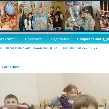
Навигатор"
Документы
Родителям
Направления ЦД
ая
›
Направления ЦДО
›
Будущий лицеист
›
Творческий цикл 2017
›
30
ться к списку