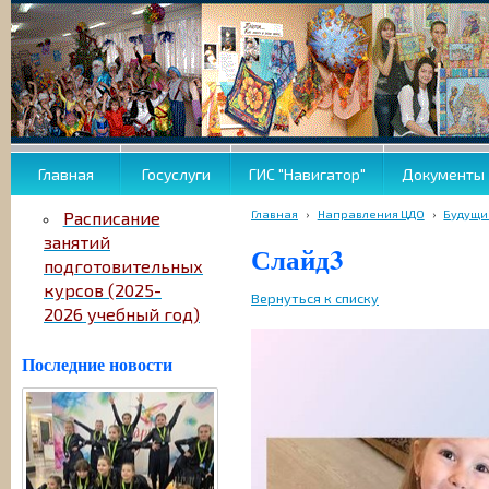
Главная
Госуслуги
ГИС "Навигатор"
Документы
Главная
›
Направления ЦДО
›
Будущи
Расписание
занятий
Слайд3
подготовительных
курсов (2025-
Вернуться к списку
2026 учебный год)
Последние новости