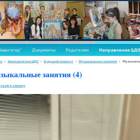
Навигатор"
Документы
Родителям
Направления ЦД
ая
›
Направления ЦДО
›
Будущий лицеист
›
Музыкальные занятия
›
Музыкальн
зыкальные занятия (4)
ться к списку