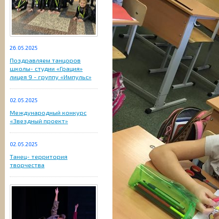
26.05.2025
Поздравляем танцоров
школы- студии «Грация»
лицея 9 - группу «Импульс»
02.05.2025
Международный конкурс
«Звездный проект»
02.05.2025
Танец- территория
творчества