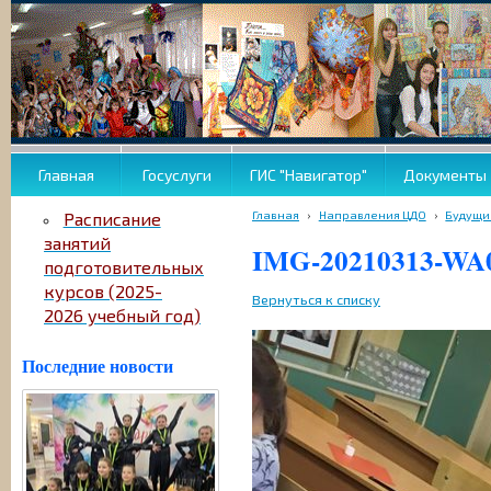
Главная
Госуслуги
ГИС "Навигатор"
Документы
Главная
›
Направления ЦДО
›
Будущи
Расписание
занятий
IMG-20210313-WA
подготовительных
курсов (2025-
Вернуться к списку
2026 учебный год)
Последние новости