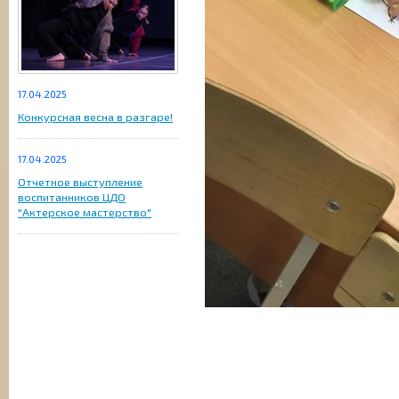
17.04.2025
Конкурсная весна в разгаре!
17.04.2025
Отчетное выступление
воспитанников ЦДО
"Актерское мастерство"