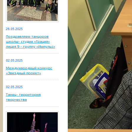
26.05.2025
Поздравляем танцоров
школы- студии «Грация»
лицея 9 - группу «Импульс»
02.05.2025
Международный конкурс
«Звездный проект»
02.05.2025
Танец- территория
творчества