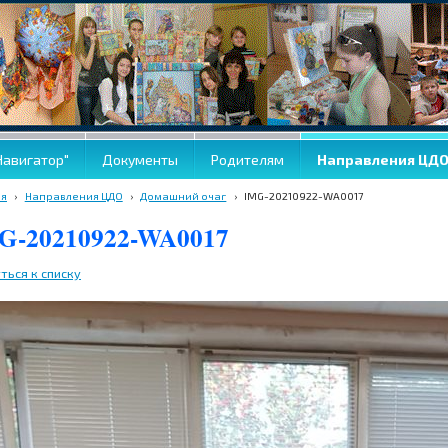
Навигатор"
Документы
Родителям
Направления ЦД
ая
›
Направления ЦДО
›
Домашний очаг
›
IMG-20210922-WA0017
G-20210922-WA0017
ться к списку