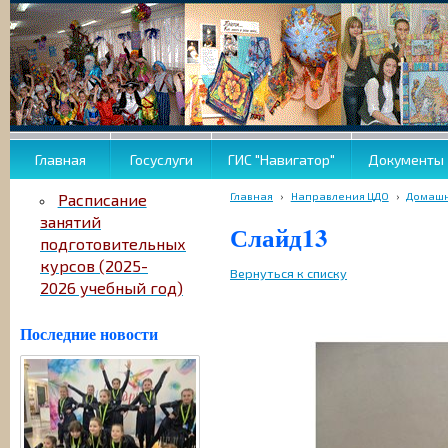
Главная
Госуслуги
ГИС "Навигатор"
Документы
Главная
›
Направления ЦДО
›
Домашн
Расписание
занятий
Слайд13
подготовительных
курсов (2025-
Вернуться к списку
2026 учебный год)
Последние новости