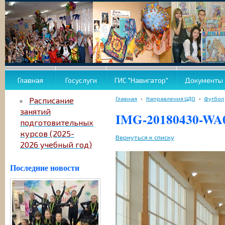
Главная
Госуслуги
ГИС "Навигатор"
Документы
Главная
›
Направления ЦДО
›
Футбол
Расписание
занятий
IMG-20180430-WA
подготовительных
курсов (2025-
Вернуться к списку
2026 учебный год)
Последние новости