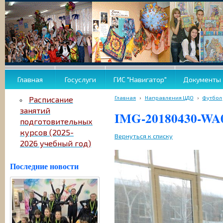
Главная
Госуслуги
ГИС "Навигатор"
Документы
Главная
›
Направления ЦДО
›
Футбол
Расписание
занятий
IMG-20180430-WA
подготовительных
курсов (2025-
Вернуться к списку
2026 учебный год)
Последние новости