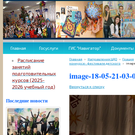
Главная
Госуслуги
ГИС "Навигатор"
Документы
Главная
›
Направления ЦДО
›
Грация
Расписание
конкурсе- фестивале детского
›
image
занятий
image-18-05-21-03-
подготовительных
курсов (2025-
2026 учебный год)
Вернуться к списку
Последние новости