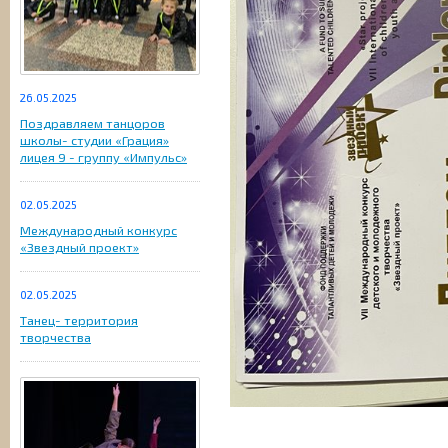
26.05.2025
Поздравляем танцоров
школы- студии «Грация»
лицея 9 - группу «Импульс»
02.05.2025
Международный конкурс
«Звездный проект»
02.05.2025
Танец- территория
творчества