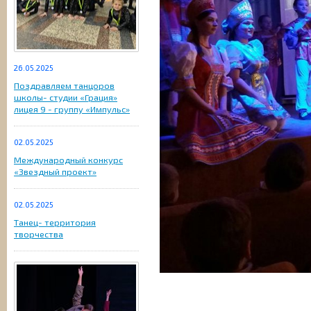
26.05.2025
Поздравляем танцоров
школы- студии «Грация»
лицея 9 - группу «Импульс»
02.05.2025
Международный конкурс
«Звездный проект»
02.05.2025
Танец- территория
творчества