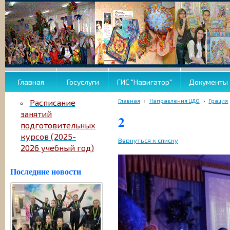
Главная
Госуслуги
ГИС "Навигатор"
Документы
Главная
›
Направления ЦДО
›
Грация
Расписание
занятий
2
подготовительных
курсов (2025-
Вернуться к списку
2026 учебный год)
Последние новости