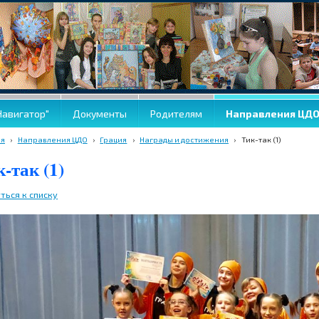
Навигатор"
Документы
Родителям
Направления ЦД
ая
›
Направления ЦДО
›
Грация
›
Награды и достижения
›
Тик-так (1)
-так (1)
ться к списку