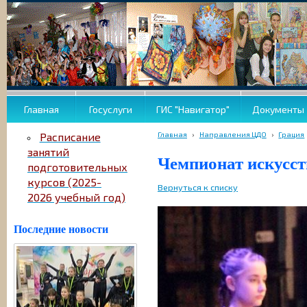
Главная
Госуслуги
ГИС "Навигатор"
Документы
Главная
›
Направления ЦДО
›
Грация
Расписание
занятий
Чемпионат искусств
подготовительных
курсов (2025-
Вернуться к списку
2026 учебный год)
Последние новости