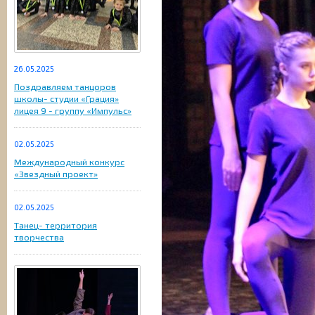
26.05.2025
Поздравляем танцоров
школы- студии «Грация»
лицея 9 - группу «Импульс»
02.05.2025
Международный конкурс
«Звездный проект»
02.05.2025
Танец- территория
творчества