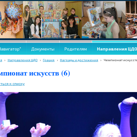
Навигатор"
Документы
Родителям
Направления ЦД
ая
›
Направления ЦДО
›
Грация
›
Награды и достижения
›
Чемпионат искусств
мпионат искусств (6)
ться к списку