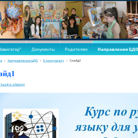
Навигатор"
Документы
Родителям
Направления ЦД
ая
›
Направления ЦДО
›
К результату
›
Слайд1
айд1
ться к списку