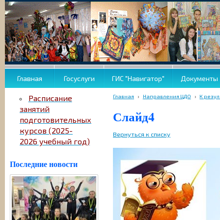
Главная
Госуслуги
ГИС "Навигатор"
Документы
Главная
›
Направления ЦДО
›
К резул
Расписание
занятий
Слайд4
подготовительных
курсов (2025-
Вернуться к списку
2026 учебный год)
Последние новости