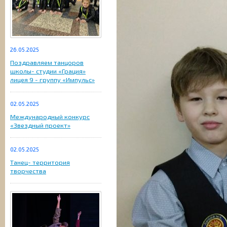
26.05.2025
Поздравляем танцоров
школы- студии «Грация»
лицея 9 - группу «Импульс»
02.05.2025
Международный конкурс
«Звездный проект»
02.05.2025
Танец- территория
творчества