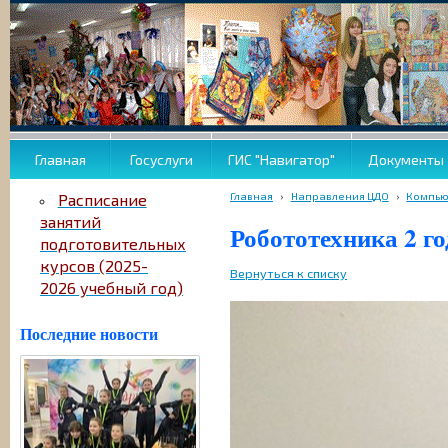
Главная
Госуслуги
ГИС "Навигатор"
Документы
Главная
›
Направления ЦДО
›
Компью
Расписание
занятий
Робототехника 2 г
подготовительных
курсов (2025-
Вернуться к списку
2026 учебный год)
Последние новости