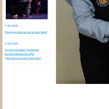
17.04.2025
Конкурсная весна в разгаре!
17.04.2025
Отчетное выступление
воспитанников ЦДО
"Актерское мастерство"