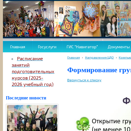
Главная
Госуслуги
ГИС "Навигатор"
Документы
Главная
›
Направления ЦДО
›
Компью
Расписание
занятий
Формирование гру
подготовительных
курсов (2025-
Вернуться к списку
2026 учебный год)
Последние новости