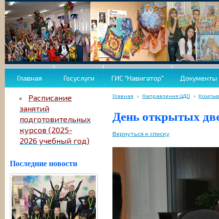
Главная
Госуслуги
ГИС "Навигатор"
Документы
Главная
›
Направления ЦДО
›
Компью
Расписание
занятий
День открытых две
подготовительных
курсов (2025-
Вернуться к списку
2026 учебный год)
Последние новости