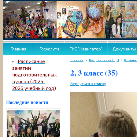
Главная
Госуслуги
ГИС "Навигатор"
Документы
Главная
›
Направления ЦДО
›
Компью
Расписание
занятий
2, 3 класс (35)
подготовительных
курсов (2025-
Вернуться к списку
2026 учебный год)
Последние новости