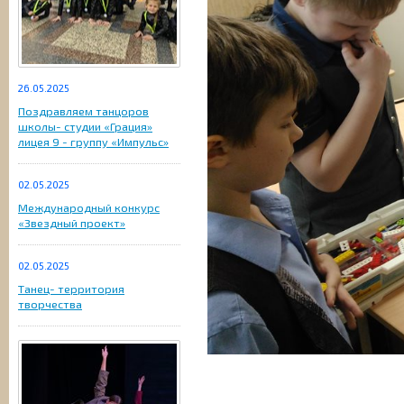
26.05.2025
Поздравляем танцоров
школы- студии «Грация»
лицея 9 - группу «Импульс»
02.05.2025
Международный конкурс
«Звездный проект»
02.05.2025
Танец- территория
творчества