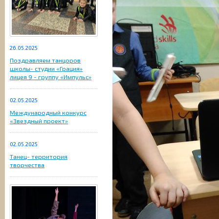
26.05.2025
Поздравляем танцоров
школы- студии «Грация»
лицея 9 - группу «Импульс»
02.05.2025
Международный конкурс
«Звездный проект»
02.05.2025
Танец- территория
творчества