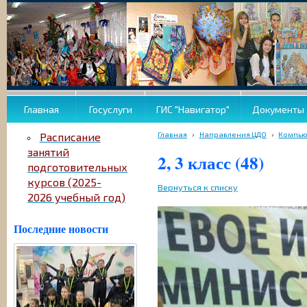
Главная
Госуслуги
ГИС "Навигатор"
Документы
Главная
›
Направления ЦДО
›
Компью
Расписание
занятий
2, 3 класс (48)
подготовительных
курсов (2025-
Вернуться к списку
2026 учебный год)
Последние новости