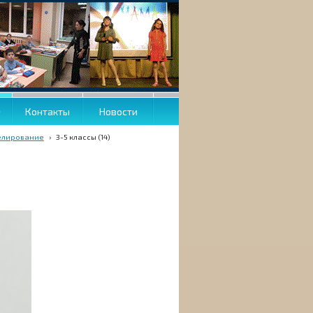
О
Контакты
Новости
елирование
›
3-5 классы (14)