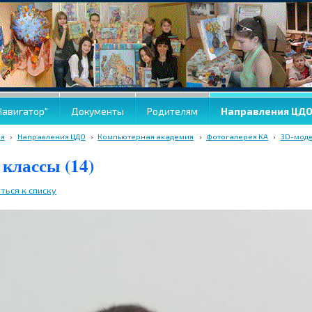
Навигатор"
Документы
Родителям
Направления ЦД
ая
›
Направления ЦДО
›
Компьютерная академия
›
Фотогалерея КА
›
3D-мод
 классы (14)
ться к списку