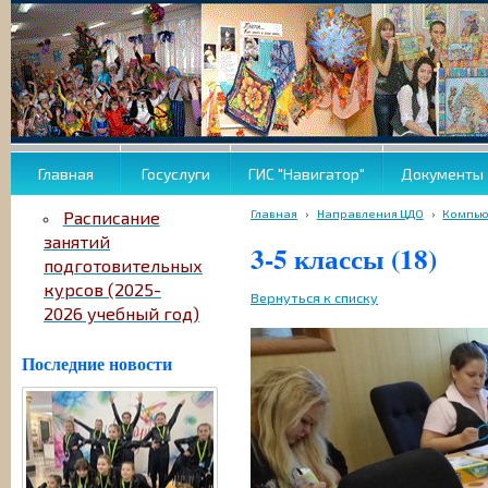
Главная
Госуслуги
ГИС "Навигатор"
Документы
Главная
›
Направления ЦДО
›
Компью
Расписание
занятий
3-5 классы (18)
подготовительных
курсов (2025-
Вернуться к списку
2026 учебный год)
Последние новости