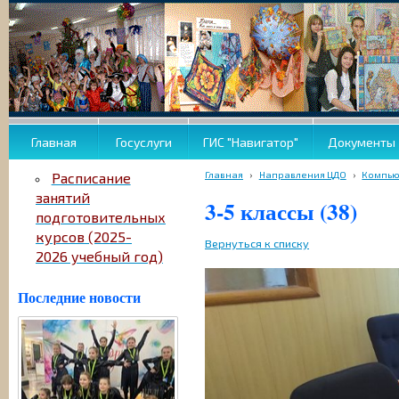
Главная
Госуслуги
ГИС "Навигатор"
Документы
Главная
›
Направления ЦДО
›
Компью
Расписание
занятий
3-5 классы (38)
подготовительных
курсов (2025-
Вернуться к списку
2026 учебный год)
Последние новости